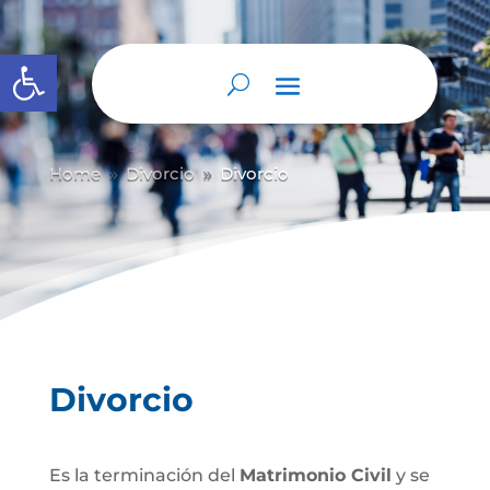
Abrir barra de herramientas
Home
Divorcio
Divorcio
9
9
Divorcio
Es la terminación del
Matrimonio Civil
y se