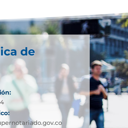
ica de
ión:
54
ico:
pernotariado.gov.co