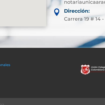
notariaunicaar
Dirección:

Carrera 19 # 14 -
onales