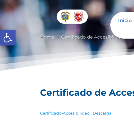
Inicio
Abrir barra de herramientas
Home
Certificado de Accesibilidad
C
9
9
Certificado de Acce
Certificado-Accesibilidad
Descarga