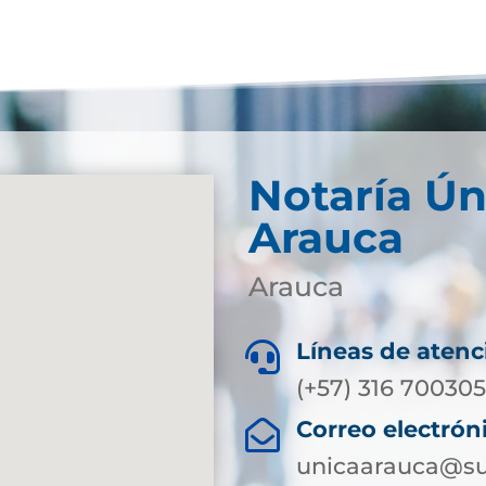
Notaría Ún
Arauca
Arauca
Líneas de atenc

(+57) 316 70030
Correo electrón

unicaarauca@su