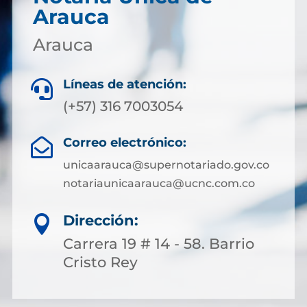
Arauca
Arauca
Líneas de atención:

(+57) 316 7003054
Correo electrónico:

unicaarauca@supernotariado.gov.co
notariaunicaarauca@ucnc.com.co
Dirección:

Carrera 19 # 14 - 58. Barrio
Cristo Rey