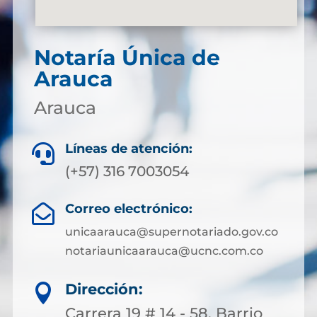
Notaría Única de
Arauca
Arauca
Líneas de atención:

(+57) 316 7003054
Correo electrónico:

unicaarauca@supernotariado.gov.co
notariaunicaarauca@ucnc.com.co
Dirección:

Carrera 19 # 14 - 58. Barrio