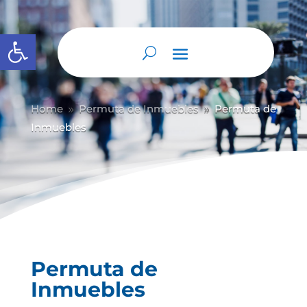
Abrir barra de herramientas
Home
Permuta de Inmuebles
Permuta de
9
9
Inmuebles
Permuta de
Inmuebles