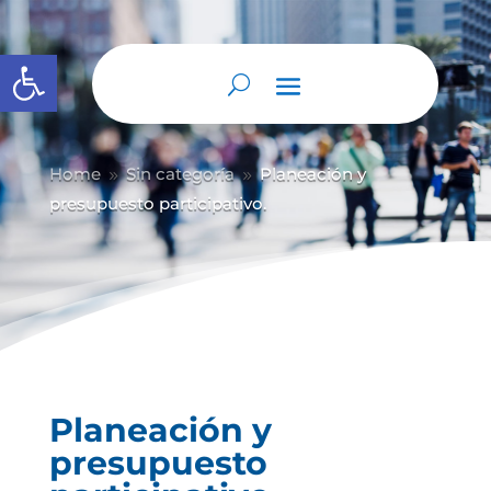
Abrir barra de herramientas
Home
Sin categoría
Planeación y
9
9
presupuesto participativo.
Planeación y
presupuesto