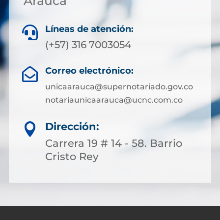
Arauca
Líneas de atención:

(+57) 316 7003054
Correo electrónico:

unicaarauca@supernotariado.gov.co
notariaunicaarauca@ucnc.com.co
Dirección:

Carrera 19 # 14 - 58. Barrio
Cristo Rey